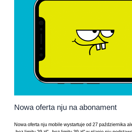
Nowa oferta nju na abonament
Nowa oferta nju mobile wystartuje od 27 października al
„bez limitu 29 zł”, „bez limitu 39 zł” w planie nju podst