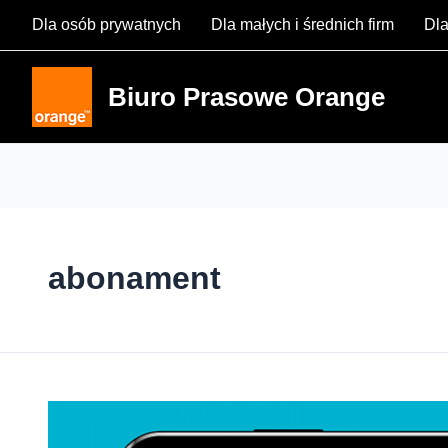
Skip
Dla osób prywatnych
Dla małych i średnich firm
Dla
to
content
Biuro Prasowe Orange
abonament