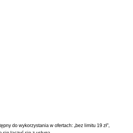
pny do wykorzystania w ofertach: „bez limitu 19 zł”,
ą się łączyć się z usługą …