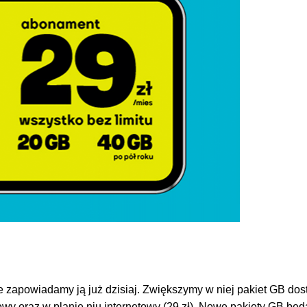
e zapowiadamy ją już dzisiaj. Zwiększymy w niej pakiet GB dostę
awowy oraz w planie nju internetowy (29 zł). Nowe pakiety GB będ