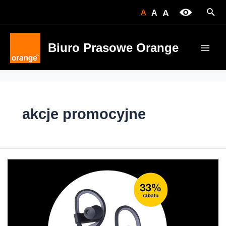
Skip
Sear
A
A
A
to
content
Biuro Prasowe Orange
Main
Men
akcje promocyjne