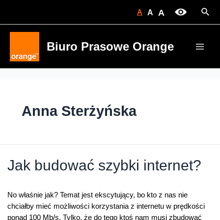
Skip
Sear
A
A
A
to
content
Biuro Prasowe Orange
Main
Men
Anna Sterżyńska
Jak budować szybki internet?
No właśnie jak? Temat jest ekscytujący, bo kto z nas nie
chciałby mieć możliwości korzystania z internetu w prędkości
ponad 100 Mb/s. Tylko, że do tego ktoś nam musi zbudować