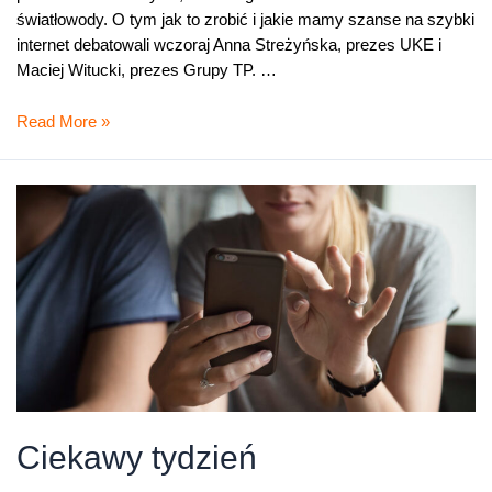
światłowody. O tym jak to zrobić i jakie mamy szanse na szybki
internet debatowali wczoraj Anna Streżyńska, prezes UKE i
Maciej Witucki, prezes Grupy TP. …
Jak
Read More »
budować
szybki
internet?
Ciekawy tydzień