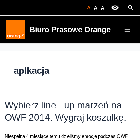
Skip
Sear
A
A
A
to
content
Biuro Prasowe Orange
Main
Men
aplkacja
Wybierz line –up marzeń na
OWF 2014. Wygraj koszulkę.
Niespełna 4 miesiące temu dzieliśmy emocje podczas OWF