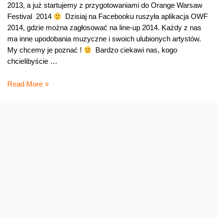
2013, a już startujemy z przygotowaniami do Orange Warsaw
Festival 2014
Dzisiaj na Facebooku ruszyła aplikacja OWF
2014, gdzie można zagłosować na line-up 2014. Każdy z nas
ma inne upodobania muzyczne i swoich ulubionych artystów.
My chcemy je poznać !
Bardzo ciekawi nas, kogo
chcielibyście …
Wybierz
Read More »
line
–
up
marzeń
na
OWF
2014.
Wygraj
koszulkę.