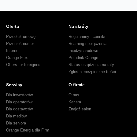
Oferta
Na skróty
Przedłuż umowę
Regulaminy i cenniki
Przenieś numer
Roaming i połączenia
Internet
międzynarodowe
Orange Flex
Poradnik Orange
Offers for foreigners
Status urządzenia na raty
Zgłoś niebezpieczne treści
Serwisy
O firmie
Dla inwestorów
O nas
Dla operatorów
Kariera
Dla dostawców
Znajdź salon
Dla mediów
Dla seniora
Orange Energia dla Firm