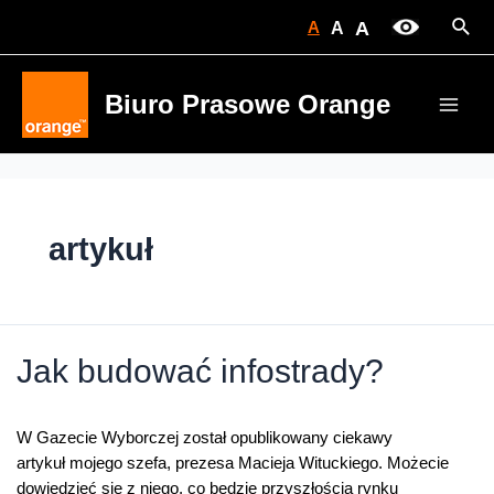
Skip
Sear
A
A
A
to
content
Biuro Prasowe Orange
Main
Men
artykuł
Jak budować infostrady?
W Gazecie Wyborczej został opublikowany ciekawy
artykuł mojego szefa, prezesa Macieja Wituckiego. Możecie
dowiedzieć się z niego, co będzie przyszłością rynku