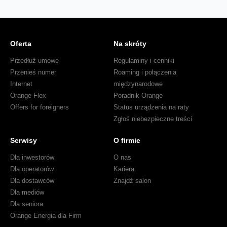
Oferta
Na skróty
Przedłuż umowę
Regulaminy i cenniki
Przenieś numer
Roaming i połączenia
Internet
międzynarodowe
Orange Flex
Poradnik Orange
Offers for foreigners
Status urządzenia na raty
Zgłoś niebezpieczne treści
Serwisy
O firmie
Dla inwestorów
O nas
Dla operatorów
Kariera
Dla dostawców
Znajdź salon
Dla mediów
Dla seniora
Orange Energia dla Firm