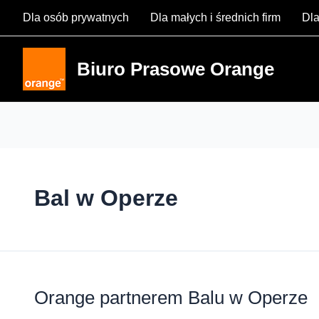
Skip
Dla osób prywatnych
Dla małych i średnich firm
Dla
to
content
Biuro Prasowe Orange
Bal w Operze
Orange partnerem Balu w Operze