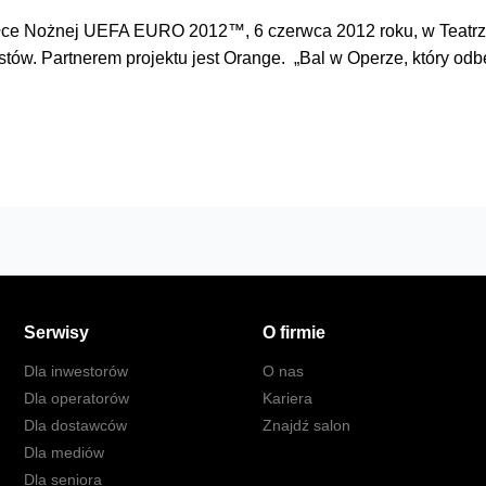
iłce Nożnej UEFA EURO 2012™, 6 czerwca 2012 roku, w Teatrz
stów. Partnerem projektu jest Orange. „Bal w Operze, który od
Serwisy
O firmie
Dla inwestorów
O nas
Dla operatorów
Kariera
Dla dostawców
Znajdź salon
Dla mediów
Dla seniora