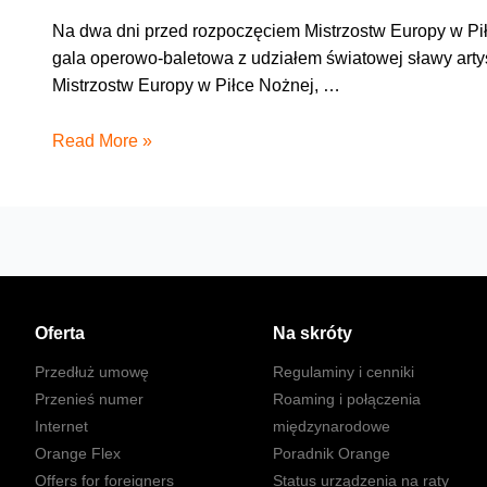
Na dwa dni przed rozpoczęciem Mistrzostw Europy w P
gala operowo-baletowa z udziałem światowej sławy arty
Mistrzostw Europy w Piłce Nożnej, …
Orange
Read More »
partnerem
Balu
w
Operze
Oferta
Na skróty
Przedłuż umowę
Regulaminy i cenniki
Przenieś numer
Roaming i połączenia
Internet
międzynarodowe
Orange Flex
Poradnik Orange
Offers for foreigners
Status urządzenia na raty