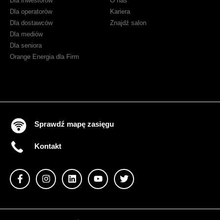
Dla inwestorów
O nas
w
Dla operatorów
Kariera
Orange
Dla dostawców
Znajdź salon
VOD
Dla mediów
Dla seniora
Orange Energia dla Firm
Sprawdź mapę zasięgu
Kontakt