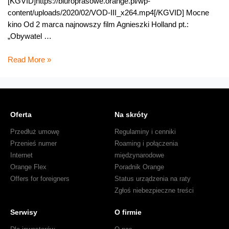
[KGVID]https://biuroprasowe.orange.pl/wp-
content/uploads/2020/02/VOD-III_x264.mp4[/KGVID] Mocne
kino Od 2 marca najnowszy film Agnieszki Holland pt.:
„Obywatel …
Oskarowe
Read More »
„Boże
Ciało”
i
„Le
Oferta
Na skróty
Mans
‘66”,
Przedłuż umowę
Regulaminy i cenniki
oraz
Przenieś numer
Roaming i połączenia
„Doktor
Internet
międzynarodowe
Sen”
Orange Flex
Poradnik Orange
w
Offers for foreigners
Status urządzenia na raty
jakości
Zgłoś niebezpieczne treści
4K
Serwisy
O firmie
w
marcu