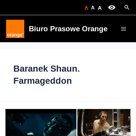
Skip
Sear
A
A
A
to
content
Biuro Prasowe Orange
Main
Men
Baranek Shaun.
Farmageddon