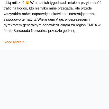
lubią milczeć
W ostatnich tygodniach miałem przyjemność
trafić na kogoś, kto nie tylko mnie przegadał, ale przede
wszystkim mówił naprawdę ciekawie na interesujące mnie
zawodowo tematy. Z Wielandem Alge, wiceprezesem i
dyrektorem generalnym odpowiedzialnym za region EMEA w
firmie Barracuda Networks, przeszło godzinę …
Nie
Read More »
ma
ludzi
bezpiecznych
w
internecie