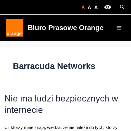
Skip
Sear
A
A
A
to
content
Biuro Prasowe Orange
Main
Men
Barracuda Networks
Nie ma ludzi bezpiecznych w
internecie
Ci, którzy mnie znają, wiedzą, że nie należę do tych, którzy