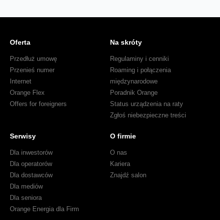
Oferta
Na skróty
Przedłuż umowę
Regulaminy i cenniki
Przenieś numer
Roaming i połączenia
Internet
międzynarodowe
Orange Flex
Poradnik Orange
Offers for foreigners
Status urządzenia na raty
Zgłoś niebezpieczne treści
Serwisy
O firmie
Dla inwestorów
O nas
Dla operatorów
Kariera
Dla dostawców
Znajdź salon
Dla mediów
Dla seniora
Orange Energia dla Firm