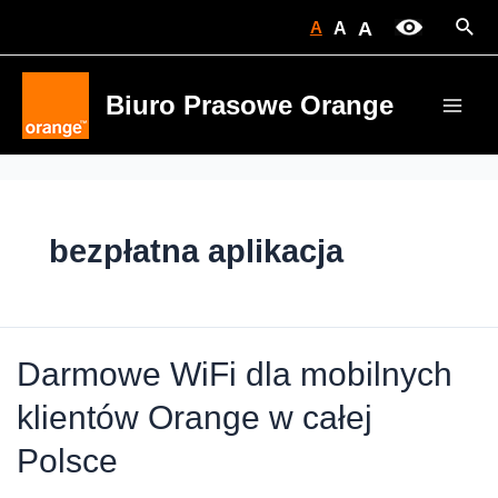
Skip
Sear
A
A
A
to
content
Biuro Prasowe Orange
Main
Men
bezpłatna aplikacja
Darmowe WiFi dla mobilnych
klientów Orange w całej
Polsce