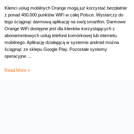
Klienci usług mobilnych Orange mogą już korzystać bezpłatnie
z ponad 400.000 punktów WiFi w całej Polsce. Wystarczy do
tego ściągnąć darmową aplikację na swój smartfon. Darmowe
Orange WiFi dostępne jest dla klientów korzystających z
abonamentowych usług telefonii komórkowej lub internetu
mobilnego. Aplikację działającą w systemie android można
ściągnąć ze sklepu Google Play. Pozostałe systemy
operacyjne …
Darmowe
Read More »
WiFi
dla
mobilnych
klientów
Orange
w
całej
Polsce