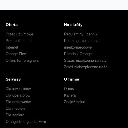
Oferta
Na skróty
Przedłuż umowę
Regulaminy i cenniki
Przenieś numer
Roaming i połączenia
Internet
międzynarodowe
Orange Flex
Poradnik Orange
Offers for foreigners
Status urządzenia na raty
Zgłoś niebezpieczne treści
Serwisy
O firmie
Dla inwestorów
O nas
Dla operatorów
Kariera
Dla dostawców
Znajdź salon
Dla mediów
Dla seniora
Orange Energia dla Firm