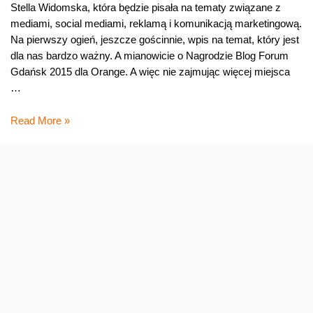
Stella Widomska, która będzie pisała na tematy związane z
mediami, social mediami, reklamą i komunikacją marketingową.
Na pierwszy ogień, jeszcze gościnnie, wpis na temat, który jest
dla nas bardzo ważny. A mianowicie o Nagrodzie Blog Forum
Gdańsk 2015 dla Orange. A więc nie zajmując więcej miejsca
…
Nagroda
Read More »
Blog
Forum
Gdańsk
2015
dla
Orange