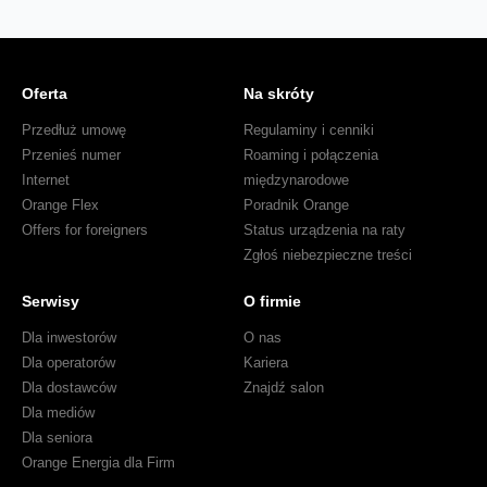
Oferta
Na skróty
Przedłuż umowę
Regulaminy i cenniki
Przenieś numer
Roaming i połączenia
Internet
międzynarodowe
Orange Flex
Poradnik Orange
Offers for foreigners
Status urządzenia na raty
Zgłoś niebezpieczne treści
Serwisy
O firmie
Dla inwestorów
O nas
Dla operatorów
Kariera
Dla dostawców
Znajdź salon
Dla mediów
Dla seniora
Orange Energia dla Firm