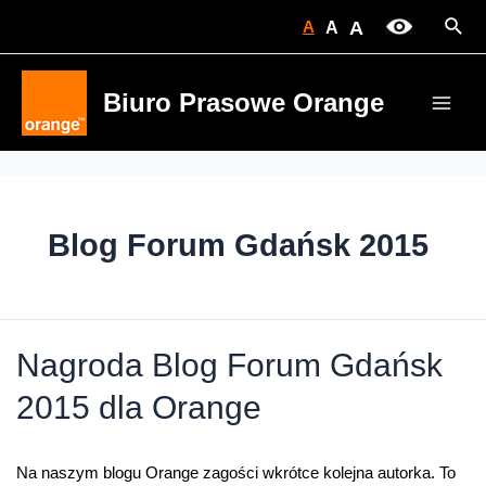
Skip
Sear
A
A
A
to
content
Biuro Prasowe Orange
Main
Men
Blog Forum Gdańsk 2015
Nagroda Blog Forum Gdańsk
2015 dla Orange
Na naszym blogu Orange zagości wkrótce kolejna autorka. To