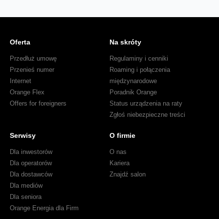
Oferta
Na skróty
Przedłuż umowę
Regulaminy i cenniki
Przenieś numer
Roaming i połączenia
Internet
międzynarodowe
Orange Flex
Poradnik Orange
Offers for foreigners
Status urządzenia na raty
Zgłoś niebezpieczne treści
Serwisy
O firmie
Dla inwestorów
O nas
Dla operatorów
Kariera
Dla dostawców
Znajdź salon
Dla mediów
Dla seniora
Orange Energia dla Firm