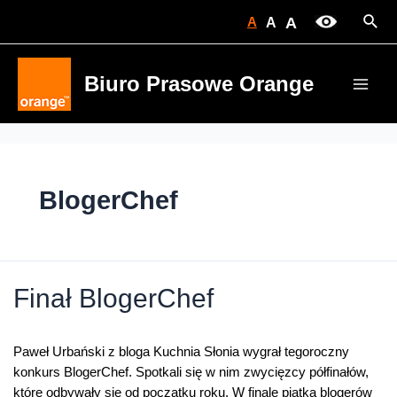
Skip
Sear
A
A
A
to
content
Biuro Prasowe Orange
Main
Men
BlogerChef
Finał BlogerChef
Paweł Urbański z bloga Kuchnia Słonia wygrał tegoroczny
konkurs BlogerChef. Spotkali się w nim zwycięzcy półfinałów,
które odbywały się od początku roku. W finale piątka blogerów