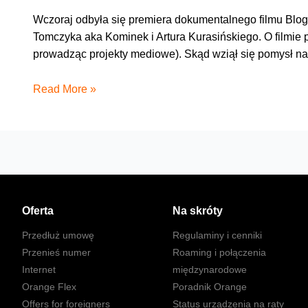
Wczoraj odbyła się premiera dokumentalnego filmu Bloge
Tomczyka aka Kominek i Artura Kurasińskiego. O filmi
prowadząc projekty mediowe). Skąd wziął się pomysł na
Blogersi
Read More »
Oferta
Na skróty
Przedłuż umowę
Regulaminy i cenniki
Przenieś numer
Roaming i połączenia
Internet
międzynarodowe
Orange Flex
Poradnik Orange
Offers for foreigners
Status urządzenia na raty