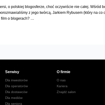
rsi, o polskiej blogosferze, choć oczywiście nie całej. Wśró
e porozmawialiśmy z jego twórcą, Jarkiem Rybusem (który na c
 film o blogerach? …
Serwisy
O firmie
Dla inwestorów
O nas
Dla operatorów
Kariera
Dla dostawców
Znajdź salon
Dla mediów
Dla seniora