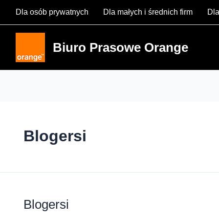
Skip
Dla osób prywatnych
Dla małych i średnich firm
Dla
to
content
Biuro Prasowe Orange
Blogersi
Blogersi