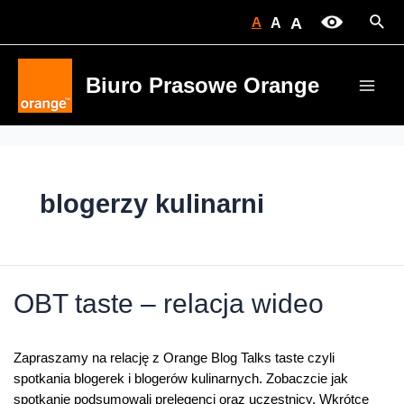
Skip
Sear
A
A
A
to
content
Biuro Prasowe Orange
Main
Men
blogerzy kulinarni
OBT taste – relacja wideo
Zapraszamy na relację z Orange Blog Talks taste czyli
spotkania blogerek i blogerów kulinarnych. Zobaczcie jak
spotkanie podsumowali prelegenci oraz uczestnicy. Wkrótce