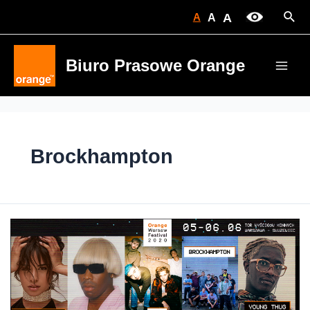
Skip
Sear
A
A
A
to
content
Biuro Prasowe Orange
Main
Men
Brockhampton