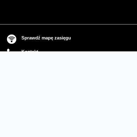
Sprawdź mapę zasięgu
Kontakt
Ważne komunikaty
Regulamin serwisu
Warunki zakupów
Ochrona danych osobowych
Polityka prywatności
Zmień ustawienia cookies
Sieć#1
Inwestycje dofinansowane z UE
Nieruchomości Orange
Multibox
Odpowiedzialny biznes
Fundacja Orange
Telefon domowy
Dbam o bliskich
Razem dla planety