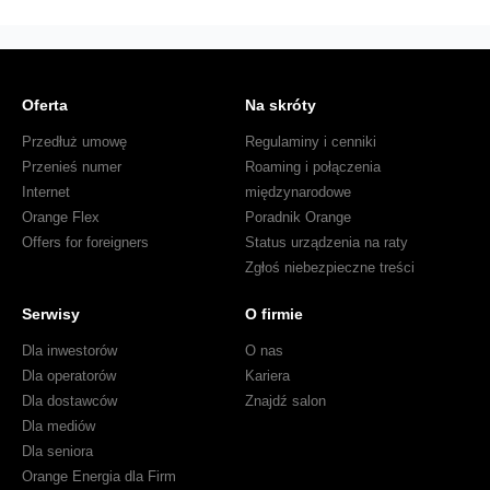
Oferta
Na skróty
Przedłuż umowę
Regulaminy i cenniki
Przenieś numer
Roaming i połączenia
Internet
międzynarodowe
Orange Flex
Poradnik Orange
Offers for foreigners
Status urządzenia na raty
Zgłoś niebezpieczne treści
Serwisy
O firmie
Dla inwestorów
O nas
Dla operatorów
Kariera
Dla dostawców
Znajdź salon
Dla mediów
Dla seniora
Orange Energia dla Firm