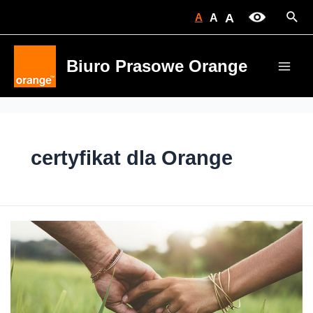
Skip
Sear
A
A
A
to
content
Biuro Prasowe Orange
Main
Men
certyfikat dla Orange