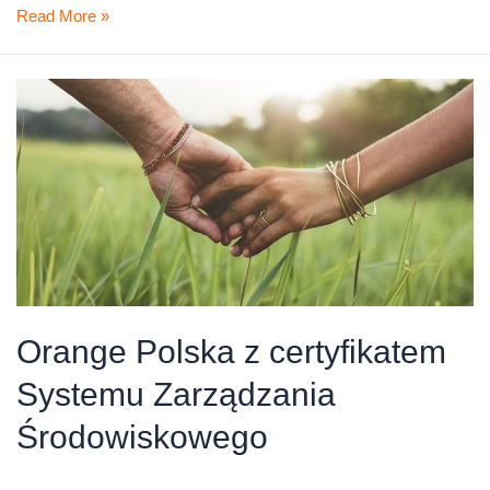
Orange
Read More »
Polska
z
certyfikatem
Systemu
Zarządzania
Środowiskowego
Orange Polska z certyfikatem
Systemu Zarządzania
Środowiskowego