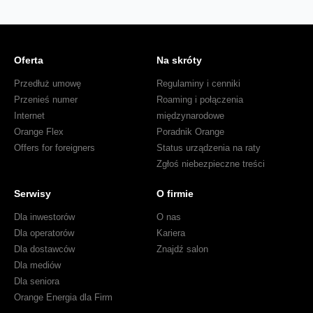
Oferta
Na skróty
Przedłuż umowę
Regulaminy i cenniki
Przenieś numer
Roaming i połączenia
Internet
międzynarodowe
Orange Flex
Poradnik Orange
Offers for foreigners
Status urządzenia na raty
Zgłoś niebezpieczne treści
Serwisy
O firmie
Dla inwestorów
O nas
Dla operatorów
Kariera
Dla dostawców
Znajdź salon
Dla mediów
Dla seniora
Orange Energia dla Firm