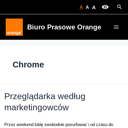
Skip
Sear
A
A
A
to
content
Biuro Prasowe Orange
Main
Men
Chrome
Przeglądarka według
marketingowców
Przez weekend lubię swobodnie posurfować i od czasu do