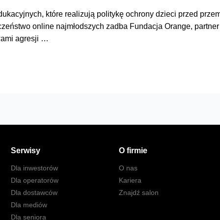
ukacyjnych, które realizują politykę ochrony dzieci przed prze
eczeństwo online najmłodszych zadba Fundacja Orange, partner
wami agresji …
Serwisy
O firmie
Dla inwestorów
O nas
Dla operatorów
Kariera
Dla dostawców
Znajdź salon
Dla mediów
Dla seniora