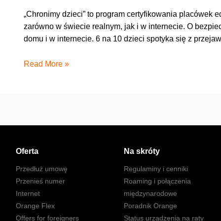
„Chronimy dzieci” to program certyfikowania placówek ed
zarówno w świecie realnym, jak i w internecie. O bezpi
domu i w internecie. 6 na 10 dzieci spotyka się z przeja
Chronimy
Read More »
dzieci
–
program
dla
szkół
wspierany
przez
Oferta
Na skróty
Orange
Przedłuż umowę
Regulaminy i cenniki
Przenieś numer
Roaming i połączenia
Internet
międzynarodowe
Orange Flex
Poradnik Orange
Offers for foreigners
Status urządzenia na raty