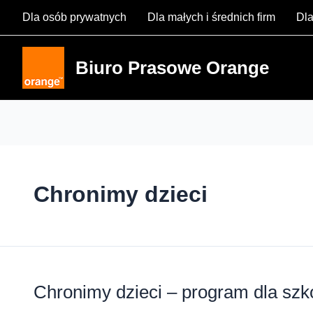
Skip
Dla osób prywatnych
Dla małych i średnich firm
Dla
to
content
Biuro Prasowe Orange
Chronimy dzieci
Chronimy dzieci – program dla szk