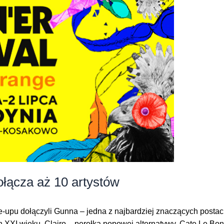
ołącza aż 10 artystów
ne-upu dołączyli Gunna – jedna z najbardziej znaczących posta
 XXI wieku, Clairo – perełka popowej alternatywy, Cate Le Bon