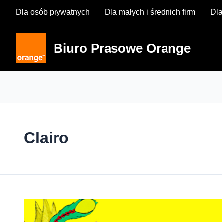
Skip
Dla osób prywatnych
Dla małych i średnich firm
Dla
to
content
Biuro Prasowe Orange
Clairo