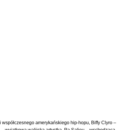
ci współczesnego amerykańskiego hip-hopu, Biffy Clyro –
 – wyjątkowa walijska artystka, Pa Salieu – wschodząca