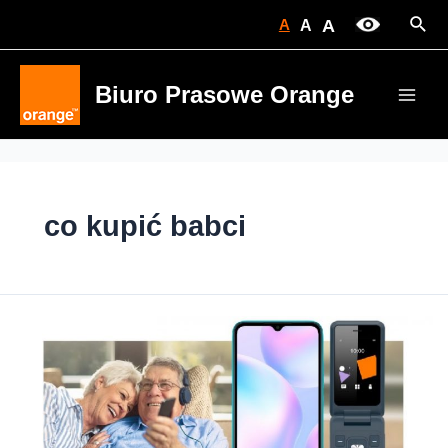
Skip
Sear
A
A
A
to
content
Biuro Prasowe Orange
Main
Men
co kupić babci