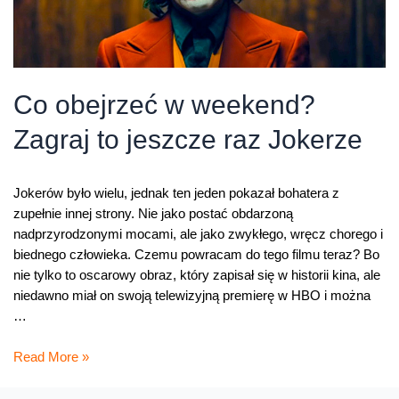
Co obejrzeć w weekend?
Zagraj to jeszcze raz Jokerze
Jokerów było wielu, jednak ten jeden pokazał bohatera z
zupełnie innej strony. Nie jako postać obdarzoną
nadprzyrodzonymi mocami, ale jako zwykłego, wręcz chorego i
biednego człowieka. Czemu powracam do tego filmu teraz? Bo
nie tylko to oscarowy obraz, który zapisał się w historii kina, ale
niedawno miał on swoją telewizyjną premierę w HBO i można
…
Co
Read More »
obejrzeć
w