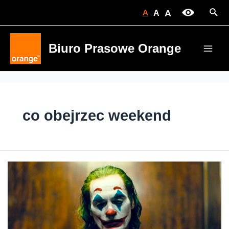
Skip
Sear
A
A
A
to
content
Biuro Prasowe Orange
Main
Men
co obejrzec weekend