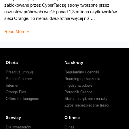
zablokowane przez CyberTarczę strony tworzone przez
oszustów próbowało wejść ponad 1,3 miliona użytkowników
sieci Orange. To niemal dwukrotnie więcej niż …
Wakacje
Read More »
w
sieci:
oszustwo
na
Oferta
Na skróty
kupującego,
fałszywe
Przedłuż umowę
Regulaminy i cenniki
inwestycje
Przenieś numer
Roaming i połączenia
i
Internet
międzynarodowe
fake
Orange Flex
Poradnik Orange
newsy.
Offers for foreigners
Status urządzenia na raty
CyberTarcza
Zgłoś niebezpieczne treści
ochroniła
Serwisy
O firmie
1,3
mln
Dla inwestorów
O nas