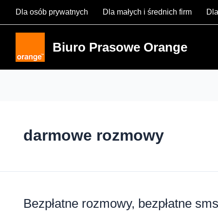
Skip
Dla osób prywatnych
Dla małych i średnich firm
Dla
to
content
Biuro Prasowe Orange
darmowe rozmowy
Bezpłatne rozmowy, bezpłatne sm