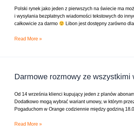
Polski rynek jako jeden z pierwszych na świecie ma m
i wysyłania bezpłatnych wiadomości tekstowych do inny
całkowicie za darmo
Libon jest dostępny zarówno dl
Bezpłatne
Read More »
rozmowy,
bezpłatne
smsy
Darmowe rozmowy ze wszystkimi 
Od 14 września klienci kupujący jeden z planów abona
Dodatkowo mogą wybrać wariant umowy, w którym przez c
Pogaduchom w Orange codziennie między godziną 18.
Darmowe
Read More »
rozmowy