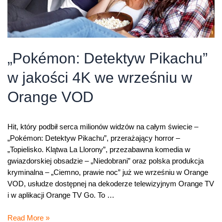
„Pokémon: Detektyw Pikachu”
w jakości 4K we wrześniu w
Orange VOD
Hit, który podbił serca milionów widzów na całym świecie –
„Pokémon: Detektyw Pikachu”, przerażający horror –
„Topielisko. Klątwa La Llorony”, przezabawna komedia w
gwiazdorskiej obsadzie – „Niedobrani” oraz polska produkcja
kryminalna – „Ciemno, prawie noc” już we wrześniu w Orange
VOD, usłudze dostępnej na dekoderze telewizyjnym Orange TV
i w aplikacji Orange TV Go. To …
„Pokémon:
Read More »