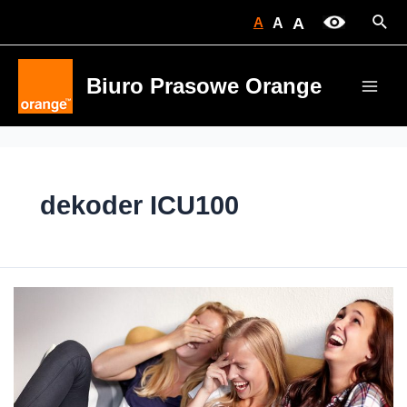
Skip
Sear
A
A
A
to
content
Biuro Prasowe Orange
Main
Men
dekoder ICU100