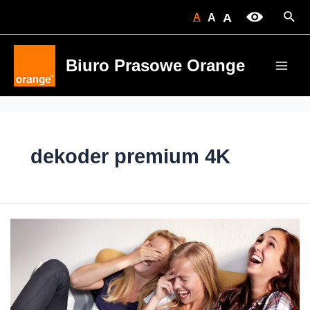
Skip
Sear
A
A
A
to
content
Biuro Prasowe Orange
Main
Men
dekoder premium 4K