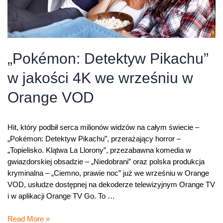
„Pokémon: Detektyw Pikachu”
w jakości 4K we wrześniu w
Orange VOD
Hit, który podbił serca milionów widzów na całym świecie –
„Pokémon: Detektyw Pikachu”, przerażający horror –
„Topielisko. Klątwa La Llorony”, przezabawna komedia w
gwiazdorskiej obsadzie – „Niedobrani” oraz polska produkcja
kryminalna – „Ciemno, prawie noc” już we wrześniu w Orange
VOD, usłudze dostępnej na dekoderze telewizyjnym Orange TV
i w aplikacji Orange TV Go. To …
„Pokémon:
Read More »