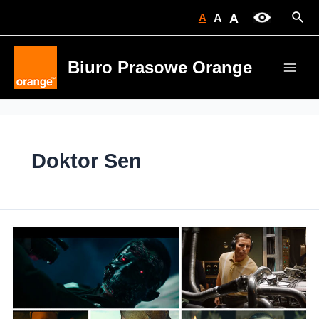
Skip
Sear
A
A
A
to
content
Biuro Prasowe Orange
Main
Men
Doktor Sen