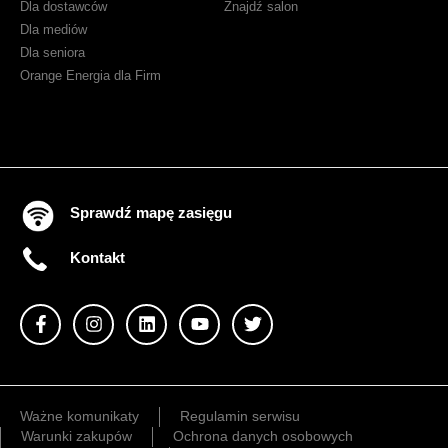
Dla dostawców
Znajdź salon
VOD
Dla mediów
Dla seniora
Orange Energia dla Firm
Sprawdź mapę zasięgu
Kontakt
Ważne komunikaty
Regulamin serwisu
Warunki zakupów
Ochrona danych osobowych