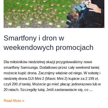
Smartfony i dron w
weekendowych promocjach
Dla miłośników niedzielnej okazji przygotowaliśmy nowe
smartfony Samsunga. Dodatkowo przez cały weekend taniej
możecie kupić drona. Zacznijmy właśnie od niego. W sobotę i
niedzielę drona DJI Mini 2 (Mavic Mini 2) kupicie za 2 199 zł,
czyli 200 zł taniej. Możecie go mieć płacąc jednorazowo lub w
20 ratach. Szczegóły tutaj. Jeśli zastanawiacie się, co …
Smartfony
Read More »
i