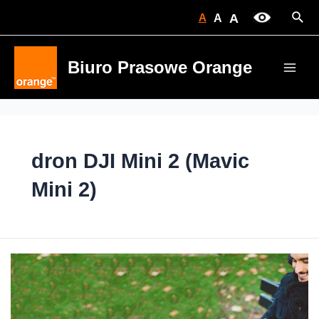
Skip
Sear
A
A
A
to
content
Biuro Prasowe Orange
Main
Men
dron DJI Mini 2 (Mavic
Mini 2)