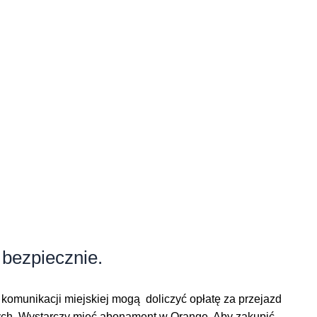
 bezpiecznie.
 komunikacji miejskiej mogą doliczyć opłatę za przejazd
ych. Wystarczy mieć abonament w Orange. Aby zakupić