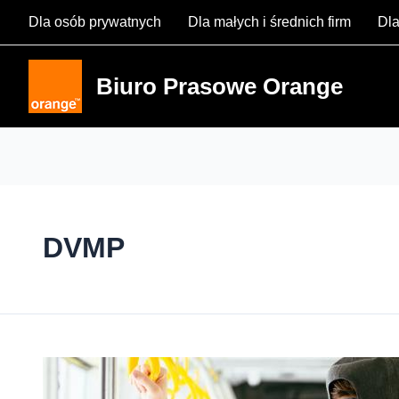
Skip
Dla osób prywatnych
Dla małych i średnich firm
Dla
to
content
Biuro Prasowe Orange
DVMP