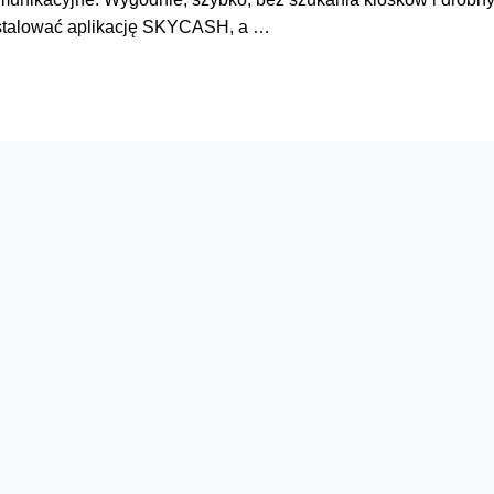
ainstalować aplikację SKYCASH, a …
Serwisy
O firmie
Dla inwestorów
O nas
Dla operatorów
Kariera
Dla dostawców
Znajdź salon
Dla mediów
Dla seniora
Orange Energia dla Firm