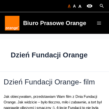
Skip
Sear
A
A
A
to
content
Biuro Prasowe Orange
Main
Men
Dzień Fundacji Orange
Dzień Fundacji Orange- film
Jak obiecywałam, przedstawiam Wam film z Dnia Fundacji
Orange. Jak widzicie – było tłoczno, miło i zabawnie, a tort był
naprawdę olbrzymi i smaczny ;). 4-lecie Fundacji to nie była