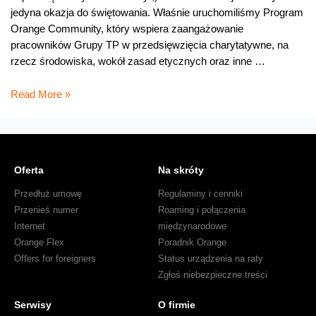
jedyna okazja do świętowania. Właśnie uruchomiliśmy Program
Orange Community, który wspiera zaangażowanie
pracowników Grupy TP w przedsięwzięcia charytatywne, na
rzecz środowiska, wokół zasad etycznych oraz inne …
Dzień
Read More »
Fundacji
Orange-
film
Oferta
Na skróty
Przedłuż umowę
Regulaminy i cenniki
Przenieś numer
Roaming i połączenia
Internet
międzynarodowe
Orange Flex
Poradnik Orange
Offers for foreigners
Status urządzenia na raty
Zgłoś niebezpieczne treści
Serwisy
O firmie