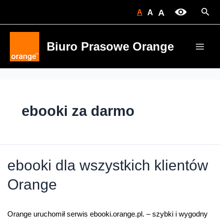
Skip
Sear
A
A
A
to
content
Biuro Prasowe Orange
Main
Men
ebooki za darmo
ebooki dla wszystkich klientów
Orange
Orange uruchomił serwis ebooki.orange.pl. – szybki i wygodny