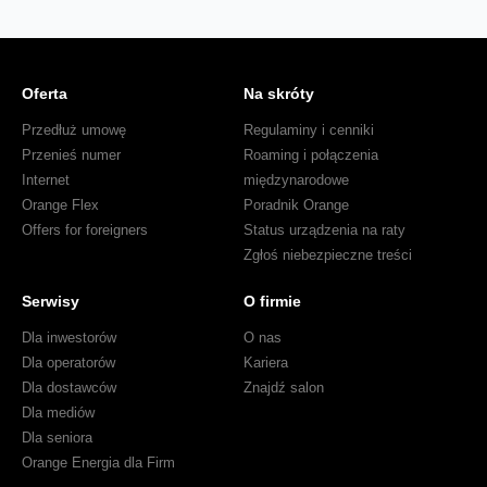
Oferta
Na skróty
Przedłuż umowę
Regulaminy i cenniki
Przenieś numer
Roaming i połączenia
Internet
międzynarodowe
Orange Flex
Poradnik Orange
Offers for foreigners
Status urządzenia na raty
Zgłoś niebezpieczne treści
Serwisy
O firmie
Dla inwestorów
O nas
Dla operatorów
Kariera
Dla dostawców
Znajdź salon
Dla mediów
Dla seniora
Orange Energia dla Firm