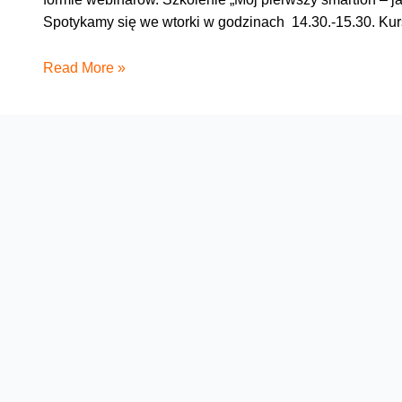
Spotykamy się we wtorki w godzinach 14.30.-15.30. Ku
Warsztaty
Read More »
dla
seniorów
–
nowa
edycja