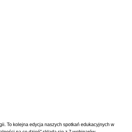
ogii. To kolejna edycja naszych spotkań edukacyjnych w
alności na co dzień” składa się z 7 webinarów.