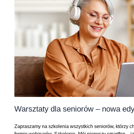
Warsztaty dla seniorów – nowa edy
Zapraszamy na szkolenia wszystkich seniorów, którzy chc
formie webinarów. Szkolenie „Mój pierwszy smartfon – ja