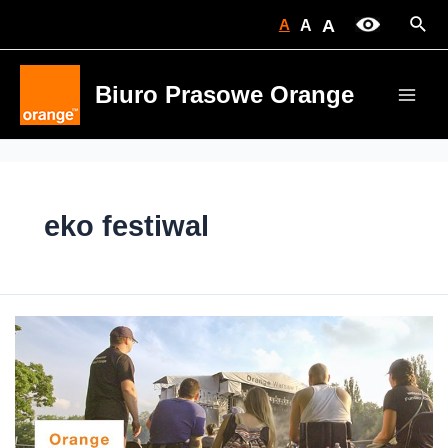
Skip
Sear
A
A
A
to
content
Biuro Prasowe Orange
Main
Men
eko festiwal