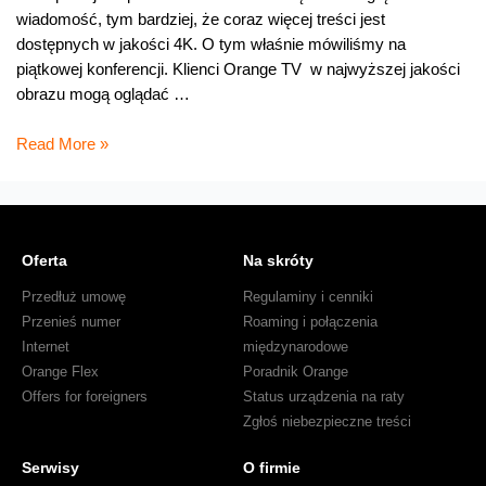
wiadomość, tym bardziej, że coraz więcej treści jest
dostępnych w jakości 4K. O tym właśnie mówiliśmy na
piątkowej konferencji. Klienci Orange TV w najwyższej jakości
obrazu mogą oglądać …
Więcej
Read More »
filmów
i
sportu
4K
Oferta
Na skróty
w
Orange
Przedłuż umowę
Regulaminy i cenniki
TV
Przenieś numer
Roaming i połączenia
–
Internet
międzynarodowe
konkurs
Orange Flex
Poradnik Orange
Offers for foreigners
Status urządzenia na raty
Zgłoś niebezpieczne treści
Serwisy
O firmie