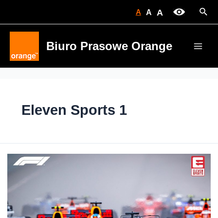
Skip
Sear
A
A
A
to
content
Biuro Prasowe Orange
Main
Men
Eleven Sports 1