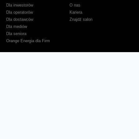
Dla inwestorów
O nas
Dla operatorów
Kariera
Dla dostawców
Znajdź salon
Dla mediów
Dla seniora
Orange Energia dla Firm
Sprawdź mapę zasięgu
Kontakt