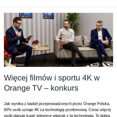
wyścig
Formuły
1
w
4K
w
Eleven
Sports
1
tylko
w
Orange
Więcej filmów i sportu 4K w
TV
Orange TV – konkurs
Jak wynika z badań przeprowadzonych przez Orange Polska,
60% osób uznaje 4K za technologię przełomową. Coraz więcej
osób planuje kupić telewizor właśnie z tą technologią. To dobra