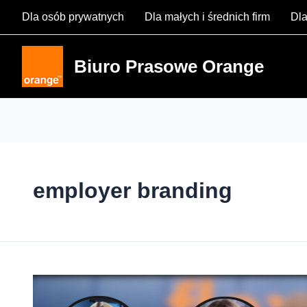
Skip
Dla osób prywatnych
Dla małych i średnich firm
Dla
to
content
Biuro Prasowe Orange
employer branding