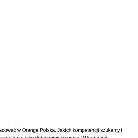
racować w Orange Polska. Jakich kompetencji szukamy i
szą firmę, jako dobre miejsce pracy. W kampanii