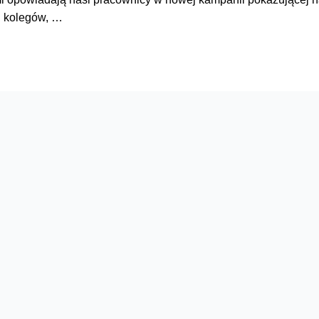
 i kolegów, …
Serwisy
O firmie
Dla inwestorów
O nas
Dla operatorów
Kariera
Dla dostawców
Znajdź salon
Dla mediów
Dla seniora
Orange Energia dla Firm