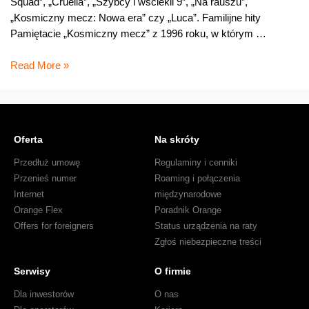
Squad”, „Cruella”, „Szybcy i wściekli 9”, „Na rauszu”,
„Kosmiczny mecz: Nowa era” czy „Luca”. Familijne hity
Pamiętacie „Kosmiczny mecz” z 1996 roku, w którym …
Październikowe
Read More »
nowości
w
Orange
VOD
Oferta
Na skróty
Przedłuż umowę
Regulaminy i cenniki
Przenieś numer
Roaming i połączenia
Internet
międzynarodowe
Orange Flex
Poradnik Orange
Offers for foreigners
Status urządzenia na raty
Zgłoś niebezpieczne treści
Serwisy
O firmie
Dla inwestorów
O nas