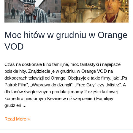
Moc hitów w grudniu w Orange
VOD
Czas na doskonałe kino familijne, moc fantastyki i najlepsze
polskie hity. Znajdziecie je w grudniu, w Orange VOD na
dekoderach telewizji od Orange. Obejrzyjcie takie filmy, jak: „Psi
Patrol: Film”, „Wyprawa do dżungli”, „Free Guy” czy „Mistrz”. A
dla fanów świątecznych produkcji mamy 2 części kultowej
komedii o niesfornym Kevinie w niższej cenie:) Familijny
grudzień …
Moc
Read More »
hitów
w