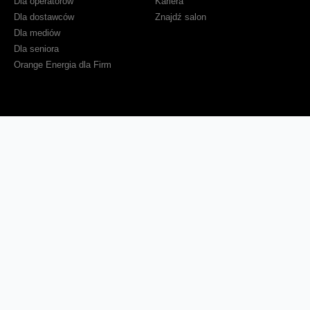
Dla operatorów
Kariera
Dla dostawców
Znajdź salon
Dla mediów
Dla seniora
Orange Energia dla Firm
Sprawdź mapę zasięgu
Kontakt
Ważne komunikaty
Regulamin serwisu