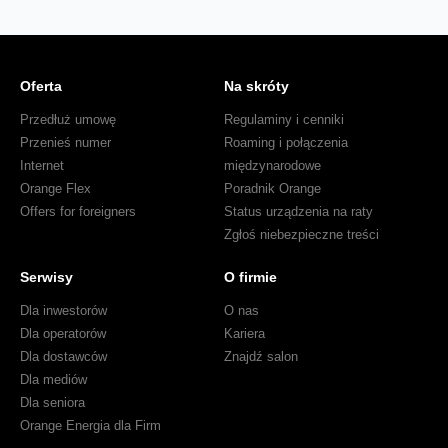
Serca
i
Rozumu!
Oferta
Na skróty
Przedłuż umowę
Regulaminy i cenniki
Przenieś numer
Roaming i połączenia
Internet
międzynarodowe
Orange Flex
Poradnik Orange
Offers for foreigners
Status urządzenia na raty
Zgłoś niebezpieczne treści
Serwisy
O firmie
Dla inwestorów
O nas
Dla operatorów
Kariera
Dla dostawców
Znajdź salon
Dla mediów
Dla seniora
Orange Energia dla Firm