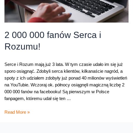
2 000 000 fanów Serca i
Rozumu!
Serce i Rozum mają już 3 lata. W tym czasie udało im się już
sporo osiągnąć. Zdobyli serca klientów, kilkanaście nagród, a
spoty z ich udziałem zdobyły już ponad 40 milionów wyświetleń
na YouTubie. Wczoraj ok. północy osiągnęli magiczną liczbę 2
000 000 fanów na facebooku! Są pierwszym w Polsce
fanpagem, któremu udał się ten …
2
Read More »
000
000
fanów