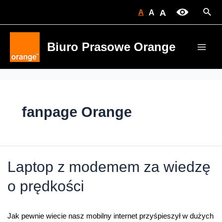
Skip
Sear
A
A
A
to
content
Biuro Prasowe Orange
Main
Men
fanpage Orange
Laptop z modemem za wiedzę
o prędkości
Jak pewnie wiecie nasz mobilny internet przyśpieszył w dużych