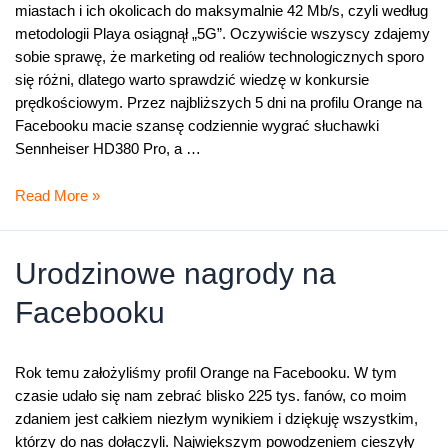
miastach i ich okolicach do maksymalnie 42 Mb/s, czyli według
metodologii Playa osiągnął „5G”. Oczywiście wszyscy zdajemy
sobie sprawę, że marketing od realiów technologicznych sporo
się różni, dlatego warto sprawdzić wiedzę w konkursie
prędkościowym. Przez najbliższych 5 dni na profilu Orange na
Facebooku macie szansę codziennie wygrać słuchawki
Sennheiser HD380 Pro, a …
Laptop
Read More »
z
modemem
za
Urodzinowe nagrody na
wiedzę
Facebooku
o
prędkości
Rok temu założyliśmy profil Orange na Facebooku. W tym
czasie udało się nam zebrać blisko 225 tys. fanów, co moim
zdaniem jest całkiem niezłym wynikiem i dziękuję wszystkim,
którzy do nas dołączyli. Największym powodzeniem cieszyły