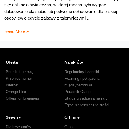
się: aplikacja świąteczna, w której można było wygrać
doładowanie dla siebie lub podwójne doładowanie dla bliskiej
osoby, dwie edycje zabawy z tajemniczymi …
Urodzinowe
Read More »
nagrody
na
Facebooku
Oferta
Na skróty
Przedłuż umowę
Regulaminy i cenniki
Przenieś numer
Roaming i połączenia
Internet
międzynarodowe
Orange Flex
Poradnik Orange
Offers for foreigners
Status urządzenia na raty
Zgłoś niebezpieczne treści
Serwisy
O firmie
Dla inwestorów
O nas