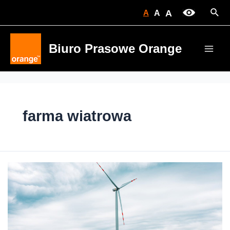
Skip
Sear
A
A
A
to
content
Biuro Prasowe Orange
Main
Men
farma wiatrowa