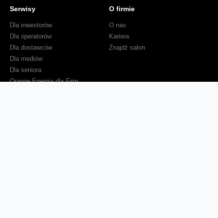
Serwisy
O firmie
Dla inwestorów
O nas
Dla operatorów
Kariera
Dla dostawców
Znajdź salon
Dla mediów
Dla seniora
Orange Energia dla Firm
Sprawdź mapę zasięgu
Kontakt