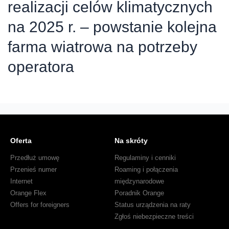
realizacji celów klimatycznych
na
potrzeby
na 2025 r. – powstanie kolejna
operatora
farma wiatrowa na potrzeby
operatora
Oferta
Na skróty
Przedłuż umowę
Regulaminy i cenniki
Przenieś numer
Roaming i połączenia
Internet
międzynarodowe
Orange Flex
Poradnik Orange
Offers for foreigners
Status urządzenia na raty
Zgłoś niebezpieczne treści