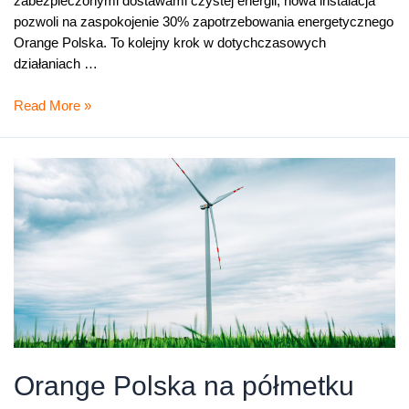
zabezpieczonymi dostawami czystej energii, nowa instalacja
pozwoli na zaspokojenie 30% zapotrzebowania energetycznego
Orange Polska. To kolejny krok w dotychczasowych
działaniach …
Orange
Read More »
Polska
na
półmetku
realizacji
celów
klimatycznych
na
2025
r.
–
powstanie
kolejna
Orange Polska na półmetku
farma
wiatrowa