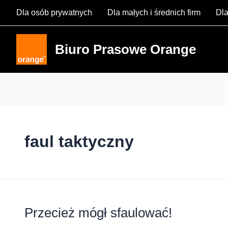
Skip
Dla osób prywatnych
Dla małych i średnich firm
Dla
to
content
Biuro Prasowe Orange
faul taktyczny
Przecież mógł sfaulować!