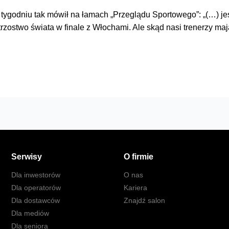
tygodniu tak mówił na łamach „Przeglądu Sportowego”: „(…) jest
strzostwo świata w finale z Włochami. Ale skąd nasi trenerzy mają
Serwisy
O firmie
Dla inwestorów
O nas
Dla operatorów
Kariera
Dla dostawców
Znajdź salon
Dla mediów
Dla seniora