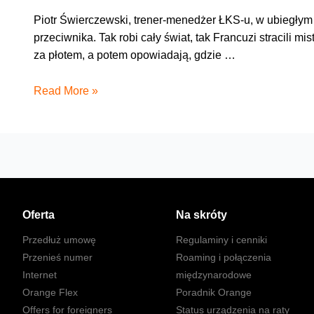
Piotr Świerczewski, trener-menedżer ŁKS-u, w ubiegłym 
przeciwnika. Tak robi cały świat, tak Francuzi stracili mi
za płotem, a potem opowiadają, gdzie …
Przecież
Read More »
mógł
sfaulować!
Oferta
Na skróty
Przedłuż umowę
Regulaminy i cenniki
Przenieś numer
Roaming i połączenia
Internet
międzynarodowe
Orange Flex
Poradnik Orange
Offers for foreigners
Status urządzenia na raty