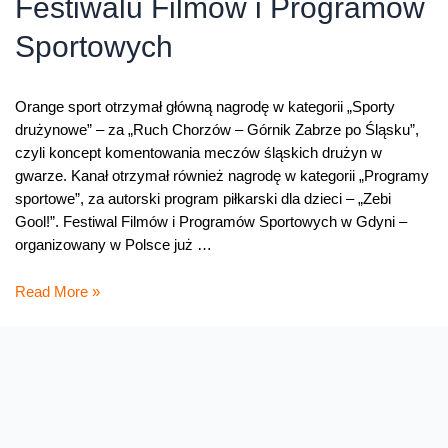
Festiwalu Filmów i Programów
Sportowych
Orange sport otrzymał główną nagrodę w kategorii „Sporty
drużynowe” – za „Ruch Chorzów – Górnik Zabrze po Śląsku”,
czyli koncept komentowania meczów śląskich drużyn w
gwarze. Kanał otrzymał również nagrodę w kategorii „Programy
sportowe”, za autorski program piłkarski dla dzieci – „Zebi
Gool!”. Festiwal Filmów i Programów Sportowych w Gdyni –
organizowany w Polsce już …
Orange
Read More »
sport
nagrodzony
na
Festiwalu
Filmów
i