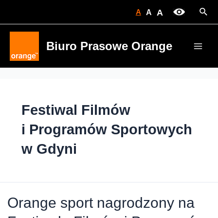
Skip
Sear
A
A
A
to
content
Biuro Prasowe Orange
Main
Men
Festiwal Filmów
i Programów Sportowych
w Gdyni
Orange sport nagrodzony na