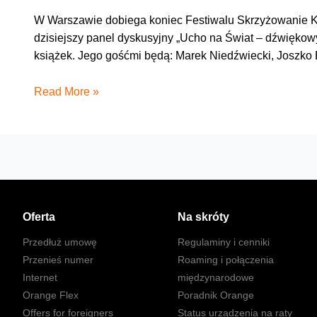
W Warszawie dobiega koniec Festiwalu Skrzyżowanie Kult
dzisiejszy panel dyskusyjny „Ucho na Świat – dźwiękowy
książek. Jego gośćmi będą: Marek Niedźwiecki, Joszko
Co
Read More »
słychać
w
świecie
Oferta
Na skróty
Przedłuż umowę
Regulaminy i cenniki
Przenieś numer
Roaming i połączenia
Internet
międzynarodowe
Orange Flex
Poradnik Orange
Offers for foreigners
Status urządzenia na raty