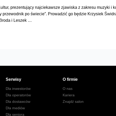
ur, prezentujący najciekawsze zjawiska z zakresu muzyki i kul
 przewodnik po świecie”. Prowadzić go będzie Krzysiek Świdra
 Broda i Leszek …
Serwisy
O firmie
Dla inwestorów
O nas
Dla operatorów
Kariera
Dla dostawców
Znajdź salon
Dla mediów
Dla seniora