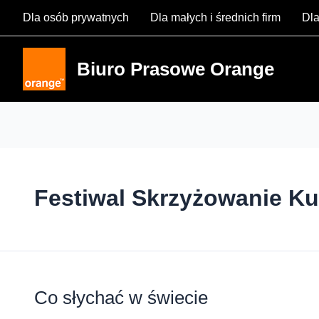
Skip
Dla osób prywatnych
Dla małych i średnich firm
Dla
to
content
Biuro Prasowe Orange
Festiwal Skrzyżowanie Ku
Co słychać w świecie