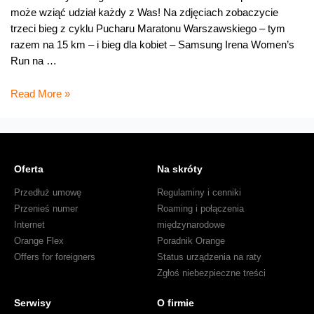
może wziąć udział każdy z Was! Na zdjęciach zobaczycie
trzeci bieg z cyklu Pucharu Maratonu Warszawskiego – tym
razem na 15 km – i bieg dla kobiet – Samsung Irena Women’s
Run na …
Biegowy
Read More »
fotoreportaż
Oferta
Na skróty
Przedłuż umowę
Regulaminy i cenniki
Przenieś numer
Roaming i połączenia
Internet
międzynarodowe
Orange Flex
Poradnik Orange
Offers for foreigners
Status urządzenia na raty
Zgłoś niebezpieczne treści
Serwisy
O firmie