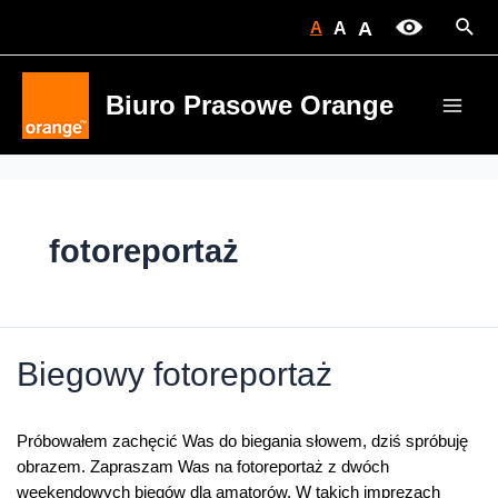
Skip
Sear
A
A
A
to
content
Biuro Prasowe Orange
Main
Men
fotoreportaż
Biegowy fotoreportaż
Próbowałem zachęcić Was do biegania słowem, dziś spróbuję
obrazem. Zapraszam Was na fotoreportaż z dwóch
weekendowych biegów dla amatorów. W takich imprezach