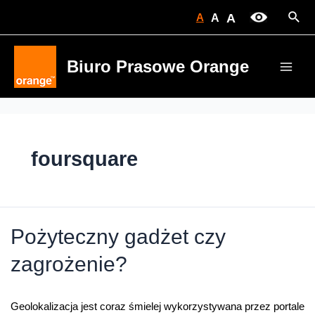
Skip
Sear
A
A
A
to
content
Biuro Prasowe Orange
Main
Men
foursquare
Pożyteczny gadżet czy
zagrożenie?
Geolokalizacja jest coraz śmielej wykorzystywana przez portale