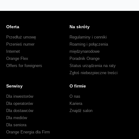
Oferta
Na skróty
Przedłuż umowę
Regulaminy i cenniki
Przenieś numer
Roaming i połączenia
Internet
międzynarodowe
Orange Flex
Poradnik Orange
Offers for foreigners
Status urządzenia na raty
Zgłoś niebezpieczne treści
Serwisy
O firmie
Dla inwestorów
O nas
Dla operatorów
Kariera
Dla dostawców
Znajdź salon
Dla mediów
Dla seniora
Orange Energia dla Firm