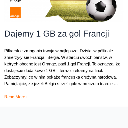
Dajemy 1 GB za gol Francji
Piłkarskie zmagania trwają w najlepsze. Dzisiaj w półfinale
zmierzyły się Francja i Belgia. W starciu dwóch państw, w
których obecne jest Orange, padł 1 gol Francji. To oznacza, że
dostajecie dodatkowo 1 GB. Teraz czekamy na finał.
Zobaczymy, co w nim pokaże francuska drużyna narodowa.
Pamiętajcie, że jeżeli Belgia strzeli gole w meczu o trzecie …
Dajemy
Read More »
1
GB
za
gol