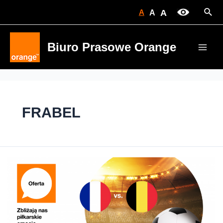
Skip
Sear
A
A
A
to
content
Biuro Prasowe Orange
Main
Men
FRABEL