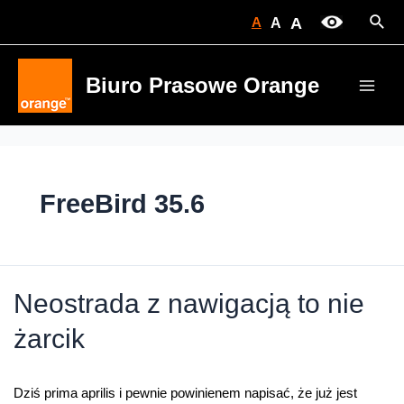
Skip
Sear
A
A
A
to
content
Biuro Prasowe Orange
Main
Men
FreeBird 35.6
Neostrada z nawigacją to nie
żarcik
Dziś prima aprilis i pewnie powinienem napisać, że już jest