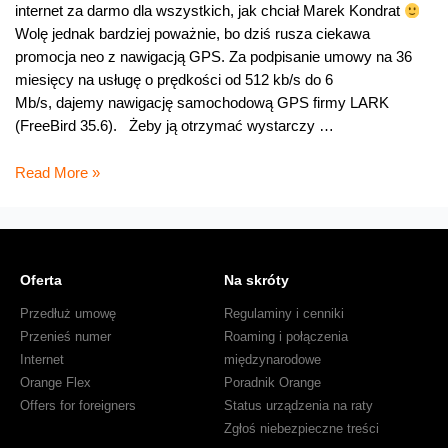
internet za darmo dla wszystkich, jak chciał Marek Kondrat
Wolę jednak bardziej poważnie, bo dziś rusza ciekawa
promocja neo z nawigacją GPS. Za podpisanie umowy na 36
miesięcy na usługę o prędkości od 512 kb/s do 6
Mb/s, dajemy nawigację samochodową GPS firmy LARK
(FreeBird 35.6). Żeby ją otrzymać wystarczy …
Neostrada
Read More »
z
nawigacją
to
nie
Oferta
Na skróty
żarcik
Przedłuż umowę
Regulaminy i cenniki
Przenieś numer
Roaming i połączenia
Internet
międzynarodowe
Orange Flex
Poradnik Orange
Offers for foreigners
Status urządzenia na raty
Zgłoś niebezpieczne treści