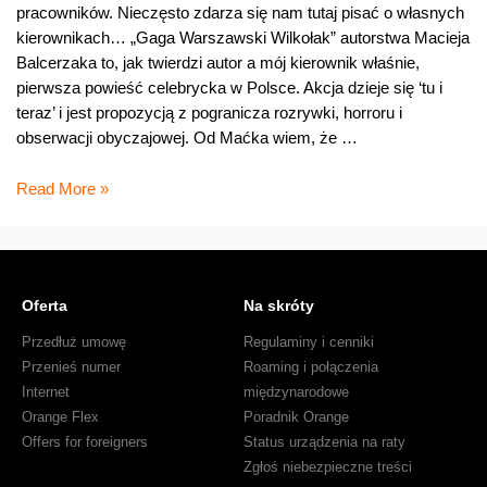
pracowników. Nieczęsto zdarza się nam tutaj pisać o własnych
kierownikach… „Gaga Warszawski Wilkołak” autorstwa Macieja
Balcerzaka to, jak twierdzi autor a mój kierownik właśnie,
pierwsza powieść celebrycka w Polsce. Akcja dzieje się ‘tu i
teraz’ i jest propozycją z pogranicza rozrywki, horroru i
obserwacji obyczajowej. Od Maćka wiem, że …
Gaga
Read More »
Warszawski
Wilkołak
Oferta
Na skróty
Przedłuż umowę
Regulaminy i cenniki
Przenieś numer
Roaming i połączenia
Internet
międzynarodowe
Orange Flex
Poradnik Orange
Offers for foreigners
Status urządzenia na raty
Zgłoś niebezpieczne treści