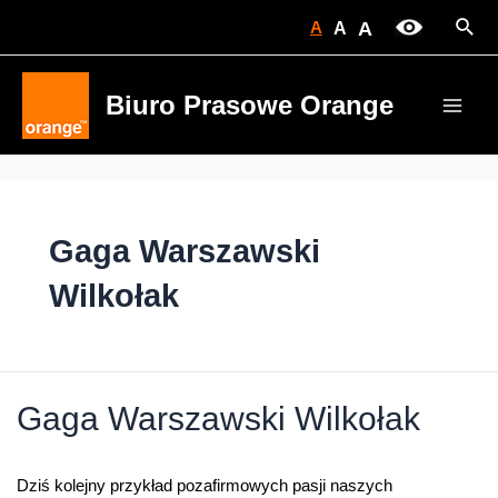
Skip
Sear
A
A
A
to
content
Biuro Prasowe Orange
Main
Men
Gaga Warszawski
Wilkołak
Gaga Warszawski Wilkołak
Dziś kolejny przykład pozafirmowych pasji naszych