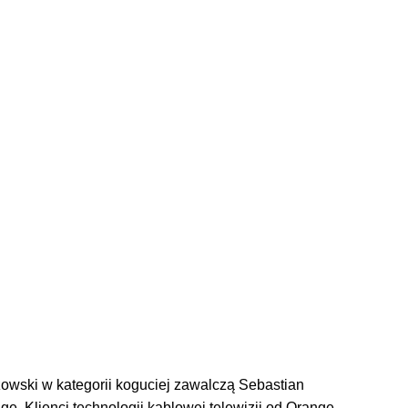
owski w kategorii koguciej zawalczą Sebastian
. Klienci technologii kablowej telewizji od Orange