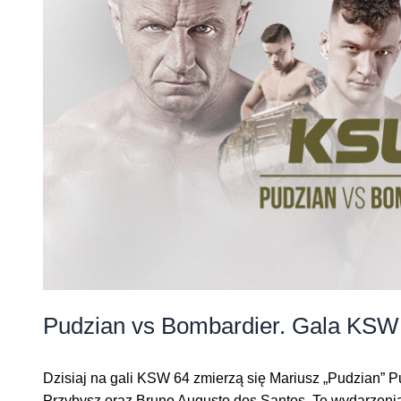
Pudzian vs Bombardier. Gala KSW 6
Dzisiaj na gali KSW 64 zmierzą się Mariusz „Pudzian” 
Przybysz oraz Bruno Augusto dos Santos. Te wydarzenia 