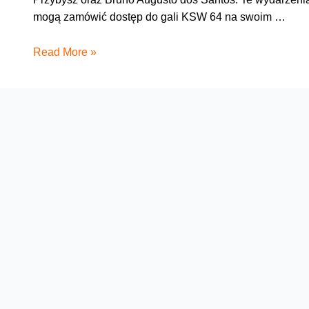
mogą zamówić dostęp do gali KSW 64 na swoim …
Pudzian
Read More »
vs
Bombardier.
Gala
KSW
64
dzisiaj
w
telewizji
od
Orange