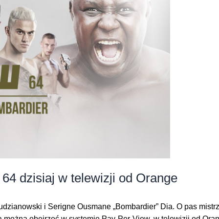
4 dzisiaj w telewizji od Orange
Pudzianowski i Serigne Ousmane „Bombardier” Dia. O pas mistrz
można obejrzeć w systemie Pay-Per-View, w telewizji od Orange