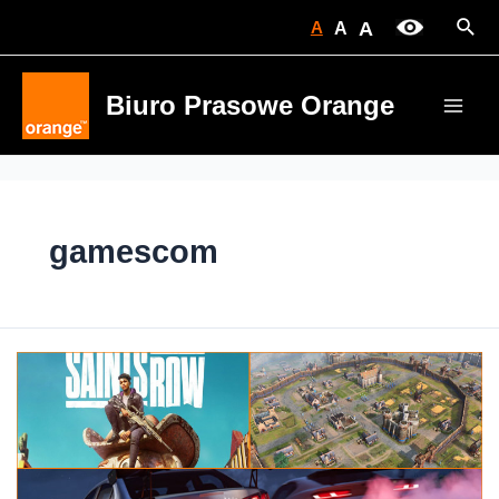
Skip
Sear
A
A
A
to
content
Biuro Prasowe Orange
Main
Men
gamescom