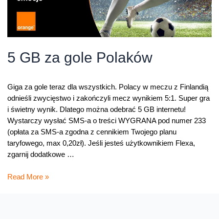
5 GB za gole Polaków
Giga za gole teraz dla wszystkich. Polacy w meczu z Finlandią
odnieśli zwycięstwo i zakończyli mecz wynikiem 5:1. Super gra
i świetny wynik. Dlatego można odebrać 5 GB internetu!
Wystarczy wysłać SMS-a o treści WYGRANA pod numer 233
(opłata za SMS-a zgodna z cennikiem Twojego planu
taryfowego, max 0,20zł). Jeśli jesteś użytkownikiem Flexa,
zgarnij dodatkowe …
5
Read More »
GB
za
gole