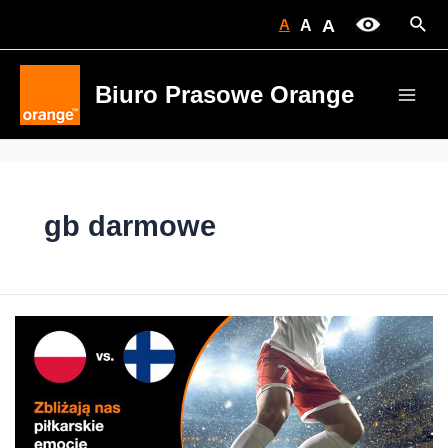
Skip
Sear
A
A
A
to
content
Biuro Prasowe Orange
Main
Men
gb darmowe