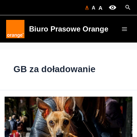
Skip
Sear
A
A
A
to
content
Biuro Prasowe Orange
Main
Men
GB za doładowanie