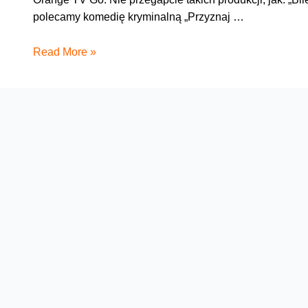
polecamy komedię kryminalną „Przyznaj …
Filmowy
Read More »
styczeń
z
Orange
VOD