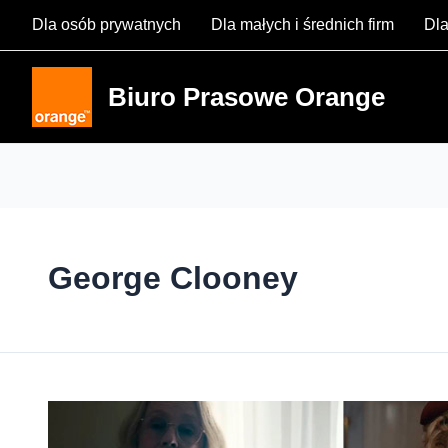
Skip
Dla osób prywatnych
Dla małych i średnich firm
Dla
to
content
Biuro Prasowe Orange
George Clooney