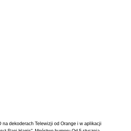
na dekoderach Telewizji od Orange i w aplikacji
Paryż Pani Harris”. Mnóstwo humoru Od 5 stycznia