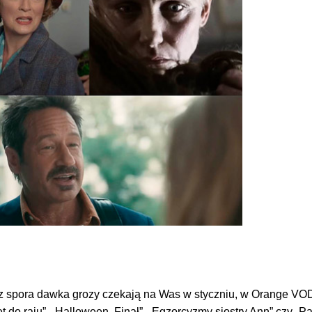
z spora dawka grozy czekają na Was w styczniu, w Orange VOD 
et do raju”, „Halloween. Finał”, „Egzorcyzmy siostry Ann” czy „